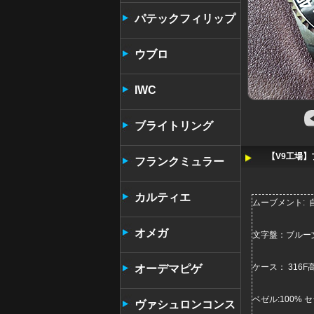
パテックフィリップ
ウブロ
IWC
ブライトリング
【V9工場】
フランクミュラー
カルティエ
ムーブメント: 自
オメガ
文字盤：ブルー
ケース： 316
オーデマピゲ
ベゼル:100%
ヴァシュロンコンス