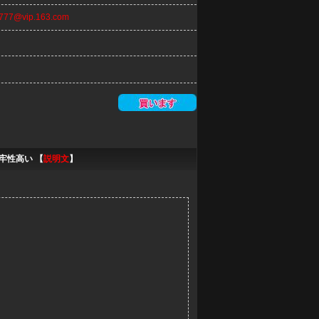
n777@vip.163.com
牢性高い 【
説明文
】