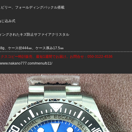
ュビリー、フォールディングバックル搭載
ねじ込み式
ーティングされたキズ防止サファイアクリスタル
28g、ケース径444㎜、ケース厚み17.5㎜
ックスコピー時計
販売、最短1週間でお届け。お問合せ：050-3122-4536
://www.nakano777.com/menu/b11/