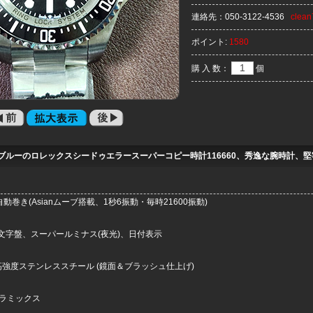
連絡先：
050-3122-4536
clea
ポイント:
1580
購 入 数：
個
ブルーのロレックスシードゥエラースーパーコピー時計116660、秀逸な腕時計、堅
動巻き(Asianムーブ搭載、1秒6振動・毎時21600振動)
文字盤、スーパールミナス(夜光)、日付表示
F高強度ステンレススチール (鏡面＆ブラッシュ仕上げ)
 セラミックス