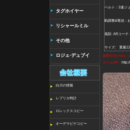
ベルト：3連ジ
タンタン
タグホイヤー
駒調整&竜頭：
リシャールミル
風防: ARコ
その他
サイズ: 重量2
ロジェ·デュブイ
超割引きの
ロレ
ホームHP：
http
白川の情報
レプリカ時計
ロレックスコピー
オーデマピゲコピー