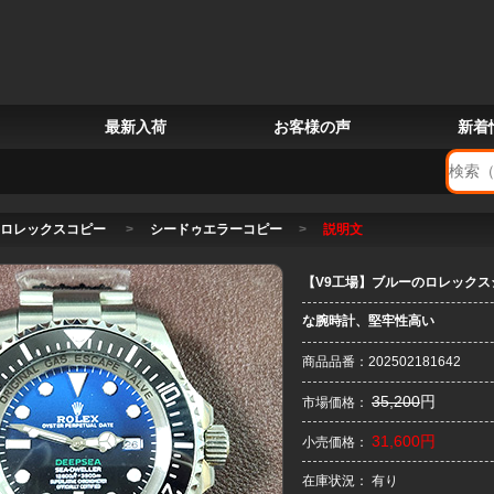
最新入荷
お客様の声
新着
ロレックスコピー
>
シードゥエラーコピー
>
説明文
【V9工場】ブルーのロレックス
な腕時計、堅牢性高い
商品品番：202502181642
35,200
円
市場価格：
31,600円
小売価格：
在庫状況： 有り