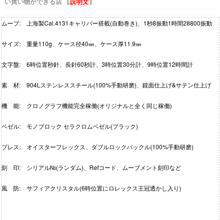
い買い物ができる店 【
説明文
】
ムーブ: 上海製Cal.4131キャリバー搭載(自動巻き)、1秒8振動1時間28800振動
サイズ: 重量110g、ケース径40㎜、ケース厚11.9㎜
文字盤: 6時位置秒針、長針60秒計、3時位置30分計、9時位置12時間計
素 材: 904Lステンレススチール(100%手動研磨)、鏡面仕上げ&サテン仕上げ
機 能: クロノグラフ機能完全稼働(オリジナルと全く同じ稼働)
ベゼル: モノブロック セラクロムベゼル(ブラック)
ブレス: オイスターフレックス、ダブルロックバックル(100%手動研磨)
刻 印: シリアル№(ランダム)、Refコード、ムーブメント刻印など
風 防: サフィアクリスタル(6時位置にロレックス王冠透かし入り)