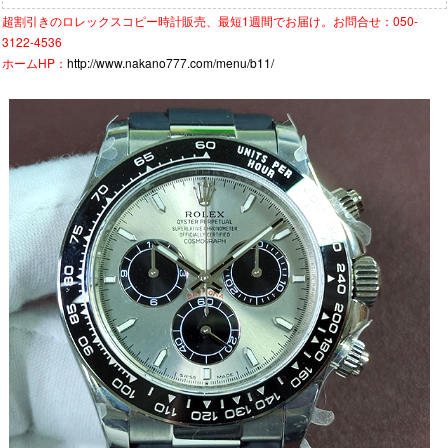
超割引きの
ロレックスコピー時計
販売、最短1週間でお届け。お問合せ：050-
3122-4536
ホームHP：
http://www.nakano777.com/menu/b11/